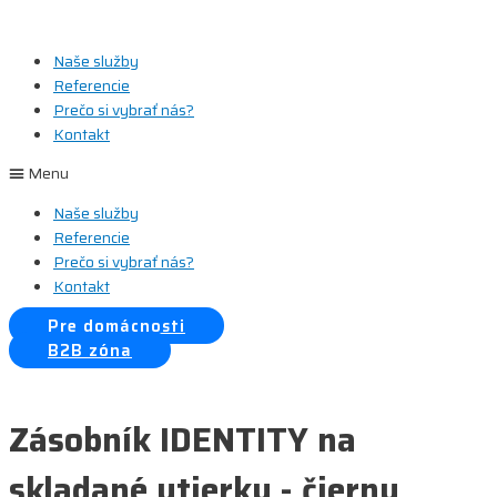
Preskočiť
na
Naše služby
obsah
Referencie
Prečo si vybrať nás?
Kontakt
Menu
Naše služby
Referencie
Prečo si vybrať nás?
Kontakt
Pre domácnosti
B2B zóna
Zásobník IDENTITY na
skladané utierky - čierny