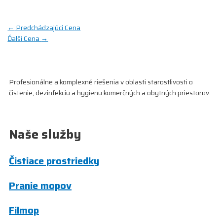
Navigácia
←
Predchádzajúci Cena
Ďalší Cena
→
v
článku
Profesionálne a komplexné riešenia v oblasti starostlivosti o
čistenie, dezinfekciu a hygienu komerčných a obytných priestorov.
Naše služby
Čistiace prostriedky
Pranie mopov
Filmop