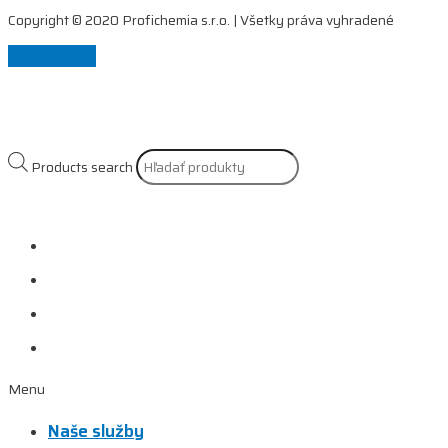
Copyright © 2020 Profichemia s.r.o. | Všetky práva vyhradené
Scroll to Top
Products search
Naše služby
Referencie
Prečo si vybrať nás?
Kontakt
Menu
Naše služby