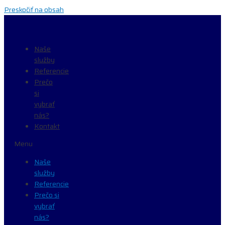
Preskočiť na obsah
Naše
služby
Referencie
Prečo
si
vybrať
nás?
Kontakt
Menu
Naše
služby
Referencie
Prečo si
vybrať
nás?