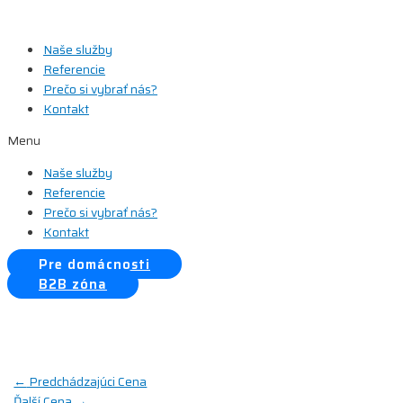
Preskočiť
na
Naše služby
obsah
Referencie
Prečo si vybrať nás?
Kontakt
Menu
Naše služby
Referencie
Prečo si vybrať nás?
Kontakt
Pre domácnosti
B2B zóna
Navigácia
←
Predchádzajúci Cena
Ďalší Cena
→