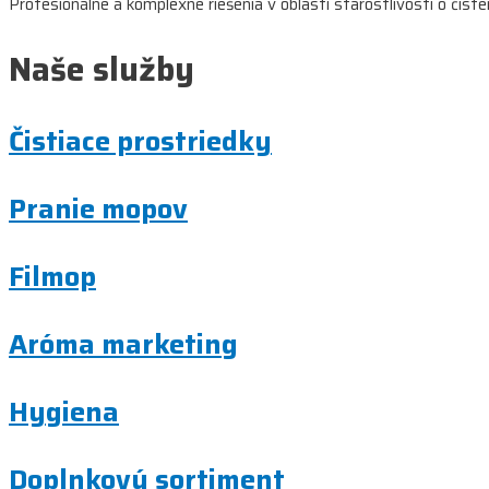
Profesionálne a komplexné riešenia v oblasti starostlivosti o čist
Naše služby
Čistiace prostriedky
Pranie mopov
Filmop
Aróma marketing
Hygiena
Doplnkový sortiment