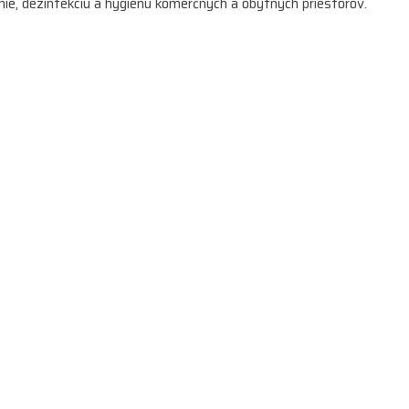
enie, dezinfekciu a hygienu komerčných a obytných priestorov.