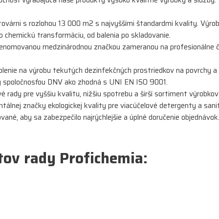
ovárni s rozlohou 13 000 m2 s najvyššími štandardmi kvality. Výrobn
po chemickú transformáciu, od balenia po skladovanie.
e renomovanou medzinárodnou značkou zameranou na profesionálne č
olenie na výrobu tekutých dezinfekčných prostriedkov na povrchy a
aný spoločnosťou DNV ako zhodná s UNI EN ISO 9001.
 rady pre vyššiu kvalitu, nižšiu spotrebu a širší sortiment výrobkov
álnej značky ekologickej kvality pre viacúčelové detergenty a san
ané, aby sa zabezpečilo najrýchlejšie a úplné doručenie objednávok
tov rady Profichemia: