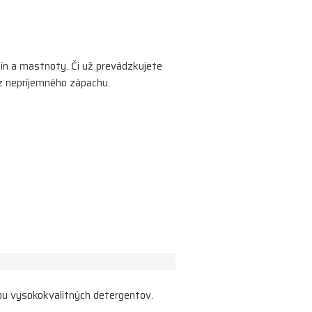
nín a mastnoty. Či už prevádzkujete
z nepríjemného zápachu.
obu vysokokvalitných detergentov.