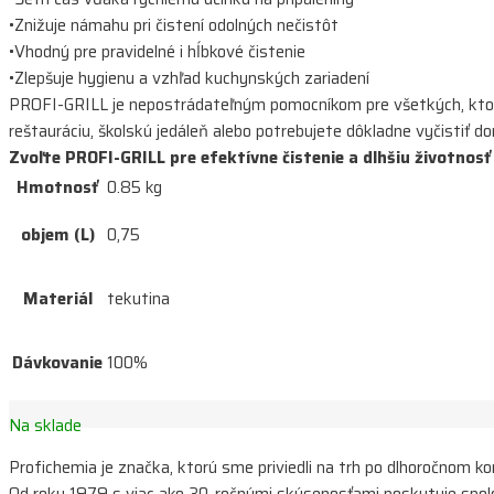
•Znižuje námahu pri čistení odolných nečistôt
•Vhodný pre pravidelné i hĺbkové čistenie
•Zlepšuje hygienu a vzhľad kuchynských zariadení
PROFI-GRILL je nepostrádateľným pomocníkom pre všetkých, ktorí p
reštauráciu, školskú jedáleň alebo potrebujete dôkladne vyčisti
Zvoľte PROFI-GRILL pre efektívne čistenie a dlhšiu životnosť
Hmotnosť
0.85 kg
objem (L)
0,75
Materiál
tekutina
Dávkovanie
100%
Na sklade
Profichemia je značka, ktorú sme priviedli na trh po dlhoročnom k
Od roku 1979 s viac ako 30-ročnými skúsenosťami poskytuje spolo