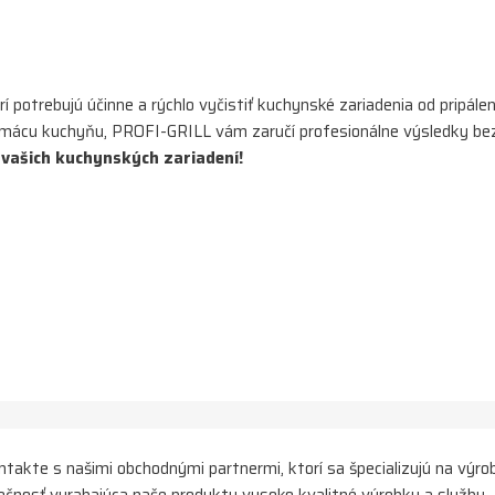
otrebujú účinne a rýchlo vyčistiť kuchynské zariadenia od pripále
ť domácu kuchyňu, PROFI-GRILL vám zaručí profesionálne výsledky be
 vašich kuchynských zariadení!
ontakte s našimi obchodnými partnermi, ktorí sa špecializujú na výr
čnosť vyrabajúca naše produkty vysoko kvalitné výrobky a služby.