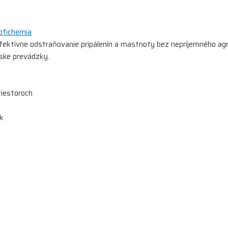
ofichemia
 efektívne odstraňovanie pripálenín a mastnoty bez nepríjemného a
rske prevádzky.
riestoroch
ok