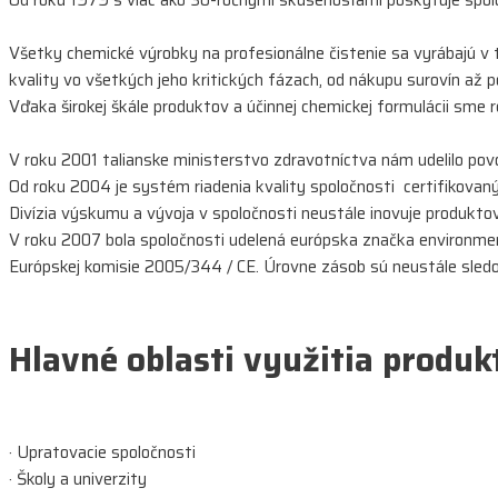
Všetky chemické výrobky na profesionálne čistenie sa vyrábajú v t
kvality vo všetkých jeho kritických fázach, od nákupu surovín až 
Vďaka širokej škále produktov a účinnej chemickej formulácii sm
V roku 2001 talianske ministerstvo zdravotníctva nám udelilo pov
Od roku 2004 je systém riadenia kvality spoločnosti certifikov
Divízia výskumu a vývoja v spoločnosti neustále inovuje produktové
V roku 2007 bola spoločnosti udelená európska značka environment
Európskej komisie 2005/344 / CE. Úrovne zásob sú neustále sledov
Hlavné oblasti využitia produk
· Upratovacie spoločnosti
· Školy a univerzity