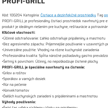
PROFI-GRILL
Kód:
100204
Katogória:
Čistiace a dezinfekčné prostriedky
Tag
pr
PROFI-GRILL je profesionálny čistiaci prostriedok navrhnutý pre
produkt je ideálnym riešením pre kuchyne, reštaurácie a potraviná
Kľúčové vlastnosti:
•Účinné odstraňovanie: Ľahko odstraňuje pripáleniny a mastnotu
•Bez agresívneho zápachu: Príjemnejšie používanie v uzavretých p
•Univerzálne použitie: Vhodný na rôzne kuchynské zariadenia
•Profesionálna kvalita: Spĺňa náročné požiadavky gastro prevádz
•Šetrný k povrchom: Účinný, no nepoškodzuje čistené plochy
PROFI-GRILL je špeciálne navrhnutý na čistenie:
•Grilov a roštov
•Sporákov a varných dosiek
•Rúr na pečenie
•Konvektomatov
•Ďalších kuchynských zariadení s pripáleninami a mastnotou
Výhody používania:
•Šetrí čas vďaka rýchlemu účinku na pripáleniny