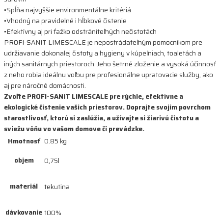
•Spĺňa najvyššie environmentálne kritériá
•Vhodný na pravidelné i hĺbkové čistenie
•Efektívny aj pri ťažko odstrániteľných nečistotách
PROFI-SANIT LIMESCALE je nepostrádateľným pomocníkom pre
udržiavanie dokonalej čistoty a hygieny v kúpeľniach, toaletách a
iných sanitárnych priestoroch. Jeho šetrné zloženie a vysoká účinnosť
z neho robia ideálnu voľbu pre profesionálne upratovacie služby, ako
aj pre náročné domácnosti.
Zvoľte PROFI-SANIT LIMESCALE pre rýchle, efektívne a
ekologické čistenie vašich priestorov. Doprajte svojim povrchom
starostlivosť, ktorú si zaslúžia, a užívajte si žiarivú čistotu a
sviežu vôňu vo vašom domove či prevádzke.
Hmotnosť
0.85 kg
objem
0,75l
materiál
tekutina
dávkovanie
100%