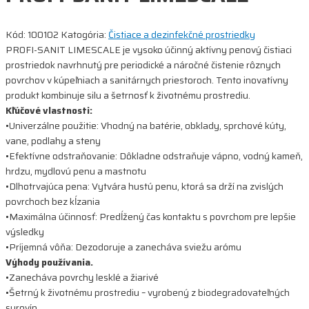
Kód:
100102
Katogória:
Čistiace a dezinfekčné prostriedky
PROFI-SANIT LIMESCALE je vysoko účinný aktívny penový čistiaci
prostriedok navrhnutý pre periodické a náročné čistenie rôznych
povrchov v kúpeľniach a sanitárnych priestoroch. Tento inovatívny
produkt kombinuje silu a šetrnosť k životnému prostrediu.
Kľúčové vlastnosti:
•Univerzálne použitie: Vhodný na batérie, obklady, sprchové kúty,
vane, podlahy a steny
•Efektívne odstraňovanie: Dôkladne odstraňuje vápno, vodný kameň,
hrdzu, mydlovú penu a mastnotu
•Dlhotrvajúca pena: Vytvára hustú penu, ktorá sa drží na zvislých
povrchoch bez kĺzania
•Maximálna účinnosť: Predĺžený čas kontaktu s povrchom pre lepšie
výsledky
•Príjemná vôňa: Dezodoruje a zanecháva sviežu arómu
Výhody používania.
•Zanecháva povrchy lesklé a žiarivé
•Šetrný k životnému prostrediu – vyrobený z biodegradovateľných
surovín