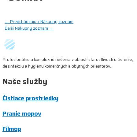
Navigácia
←
Predchádzajúci Nákupný zoznam
Ďalší Nákupný zoznam
→
v
článku
Profesionálne a komplexné riešenia v oblasti starostlivosti o čistenie,
dezinfekciu a hygienu komerčných a obytných priestorov.
Naše služby
Čistiace prostriedky
Pranie mopov
Filmop