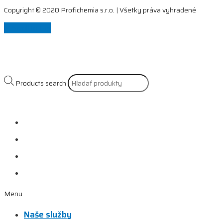
Copyright © 2020 Profichemia s.r.o. | Všetky práva vyhradené
Scroll to Top
Products search
Naše služby
Referencie
Prečo si vybrať nás?
Kontakt
Menu
Naše služby