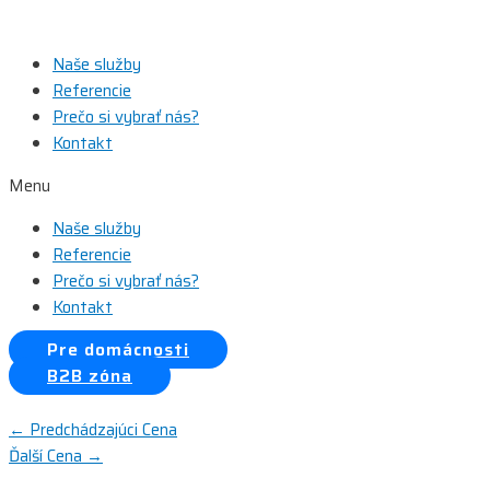
Preskočiť
na
Naše služby
obsah
Referencie
Prečo si vybrať nás?
Kontakt
Menu
Naše služby
Referencie
Prečo si vybrať nás?
Kontakt
Pre domácnosti
B2B zóna
Navigácia
←
Predchádzajúci Cena
Ďalší Cena
→
v