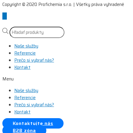
Copyright © 2020 Profichemia s.r.o. | Všetky práva vyhradené
Scroll
to
Top
Products
search
Naše služby
Referencie
Prečo si vybrať nás?
Kontakt
Menu
Naše služby
Referencie
Prečo si vybrať nás?
Kontakt
Kontaktujte nás
B2B zóna