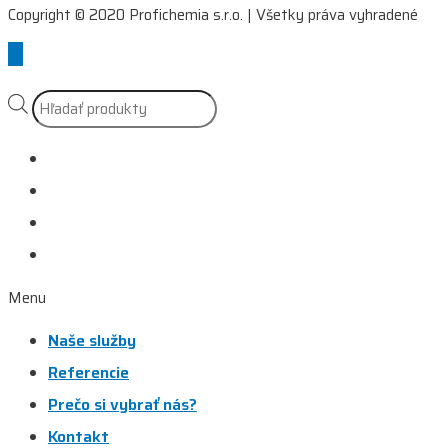
Copyright © 2020 Profichemia s.r.o. | Všetky práva vyhradené
Scroll
to
Top
Products
search
Naše služby
Referencie
Prečo si vybrať nás?
Kontakt
Menu
Naše služby
Referencie
Prečo si vybrať nás?
Kontakt