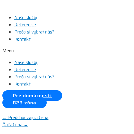
Preskočiť
na
Naše služby
obsah
Referencie
Prečo si vybrať nás?
Kontakt
Menu
Naše služby
Referencie
Prečo si vybrať nás?
Kontakt
Pre domácnosti
B2B zóna
Navigácia
←
Predchádzajúci Cena
Ďalší Cena
→
v