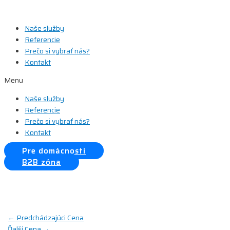
Preskočiť
na
Naše služby
obsah
Referencie
Prečo si vybrať nás?
Kontakt
Menu
Naše služby
Referencie
Prečo si vybrať nás?
Kontakt
Pre domácnosti
B2B zóna
Navigácia
←
Predchádzajúci Cena
Ďalší Cena
→