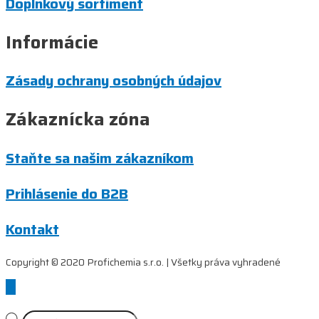
Doplnkový sortiment
Informácie
Zásady ochrany osobných údajov
Zákaznícka zóna
Staňte sa našim zákazníkom
Prihlásenie do B2B
Kontakt
Copyright © 2020 Profichemia s.r.o. | Všetky práva vyhradené
Scroll
to
Top
Products