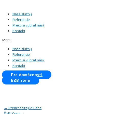
Preskočiť
na
Naše služby
obsah
Referencie
Prečo si vybrať nás?
Kontakt
Menu
Naše služby
Referencie
Prečo si vybrať nás?
Kontakt
Pre domácnosti
B2B zóna
Navigácia
←
Predchádzajúci Cena
Ďalší Cena
→