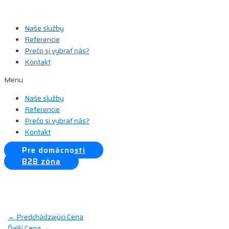
Preskočiť
na
Naše služby
obsah
Referencie
Prečo si vybrať nás?
Kontakt
Menu
Naše služby
Referencie
Prečo si vybrať nás?
Kontakt
Pre domácnosti
B2B zóna
Navigácia
←
Predchádzajúci Cena
Ďalší Cena
→