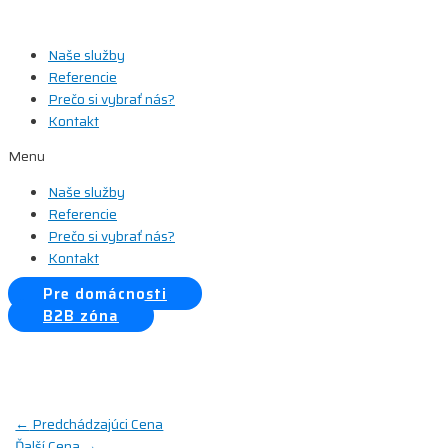
Preskočiť
na
Naše služby
obsah
Referencie
Prečo si vybrať nás?
Kontakt
Menu
Naše služby
Referencie
Prečo si vybrať nás?
Kontakt
Pre domácnosti
B2B zóna
Navigácia
←
Predchádzajúci Cena
Ďalší Cena
→