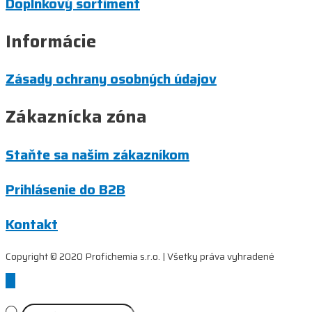
Doplnkový sortiment
Informácie
Zásady ochrany osobných údajov
Zákaznícka zóna
Staňte sa našim zákazníkom
Prihlásenie do B2B
Kontakt
Copyright © 2020 Profichemia s.r.o. | Všetky práva vyhradené
Scroll
to
Top
Products