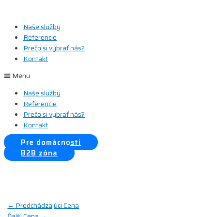
Preskočiť
na
Naše služby
obsah
Referencie
Prečo si vybrať nás?
Kontakt
Menu
Naše služby
Referencie
Prečo si vybrať nás?
Kontakt
Pre domácnosti
B2B zóna
Navigácia
←
Predchádzajúci Cena
Ďalší Cena
→