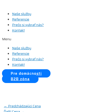
Preskočiť
na
Naše služby
obsah
Referencie
Prečo si vybrať nás?
Kontakt
Menu
Naše služby
Referencie
Prečo si vybrať nás?
Kontakt
Pre domácnosti
B2B zóna
Navigácia
←
Predchádzajúci Cena
Ďalší Cena
→