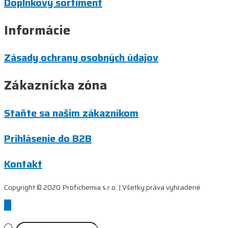
Doplnkový sortiment
Informácie
Zásady ochrany osobných údajov
Zákaznícka zóna
Staňte sa našim zákazníkom
Prihlásenie do B2B
Kontakt
Copyright © 2020 Profichemia s.r.o. | Všetky práva vyhradené
Scroll
to
Top
Products