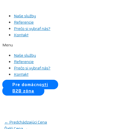
Preskočiť
na
Naše služby
obsah
Referencie
Prečo si vybrať nás?
Kontakt
Menu
Naše služby
Referencie
Prečo si vybrať nás?
Kontakt
Pre domácnosti
B2B zóna
Navigácia
←
Predchádzajúci Cena
Ďalší Cena
→