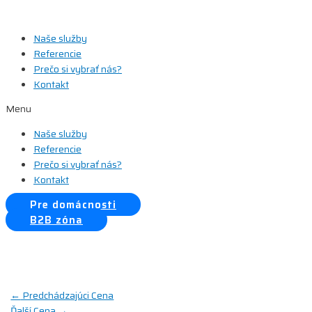
Preskočiť
na
Naše služby
obsah
Referencie
Prečo si vybrať nás?
Kontakt
Menu
Naše služby
Referencie
Prečo si vybrať nás?
Kontakt
Pre domácnosti
B2B zóna
Navigácia
←
Predchádzajúci Cena
Ďalší Cena
→