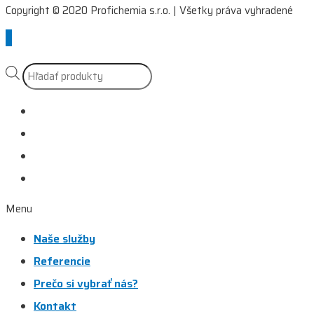
Copyright © 2020 Profichemia s.r.o. | Všetky práva vyhradené
Scroll
to
Top
Products
search
Naše služby
Referencie
Prečo si vybrať nás?
Kontakt
Menu
Naše služby
Referencie
Prečo si vybrať nás?
Kontakt