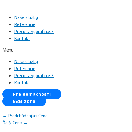
Preskočiť
na
Naše služby
obsah
Referencie
Prečo si vybrať nás?
Kontakt
Menu
Naše služby
Referencie
Prečo si vybrať nás?
Kontakt
Pre domácnosti
B2B zóna
Navigácia
←
Predchádzajúci Cena
Ďalší Cena
→
v