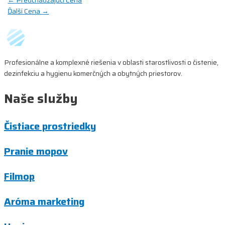
Navigácia
←
Predchádzajúci Cena
Ďalší Cena
→
v
článku
Profesionálne a komplexné riešenia v oblasti starostlivosti o čistenie,
dezinfekciu a hygienu komerčných a obytných priestorov.
Naše služby
Čistiace prostriedky
Pranie mopov
Filmop
Aróma marketing