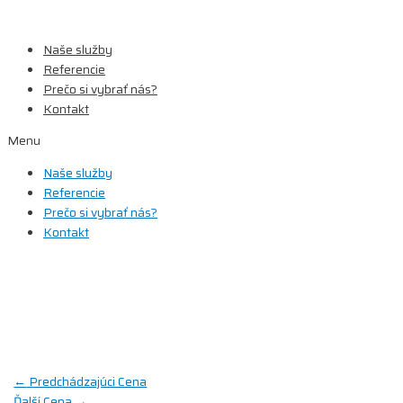
Preskočiť
na
Naše služby
obsah
Referencie
Prečo si vybrať nás?
Kontakt
Menu
Naše služby
Referencie
Prečo si vybrať nás?
Kontakt
Pre domácnosti
B2B zóna
Navigácia
←
Predchádzajúci Cena
Ďalší Cena
→