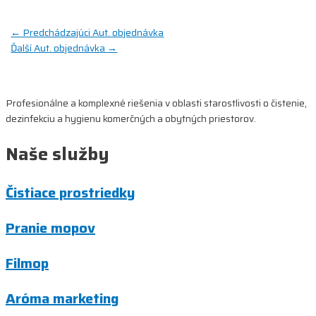
Navigácia
←
Predchádzajúci Aut. objednávka
Ďalší Aut. objednávka
→
v
článku
Profesionálne a komplexné riešenia v oblasti starostlivosti o čistenie,
dezinfekciu a hygienu komerčných a obytných priestorov.
Naše služby
Čistiace prostriedky
Pranie mopov
Filmop
Aróma marketing