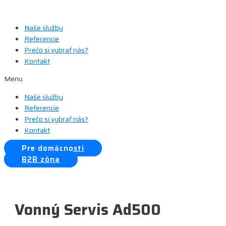
Preskočiť
na
Naše služby
obsah
Referencie
Prečo si vybrať nás?
Kontakt
Menu
Naše služby
Referencie
Prečo si vybrať nás?
Kontakt
Pre domácnosti
B2B zóna
Vonný Servis Ad500