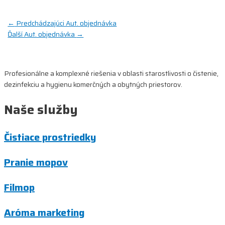
Navigácia
←
Predchádzajúci Aut. objednávka
Ďalší Aut. objednávka
→
v
článku
Profesionálne a komplexné riešenia v oblasti starostlivosti o čistenie,
dezinfekciu a hygienu komerčných a obytných priestorov.
Naše služby
Čistiace prostriedky
Pranie mopov
Filmop
Aróma marketing