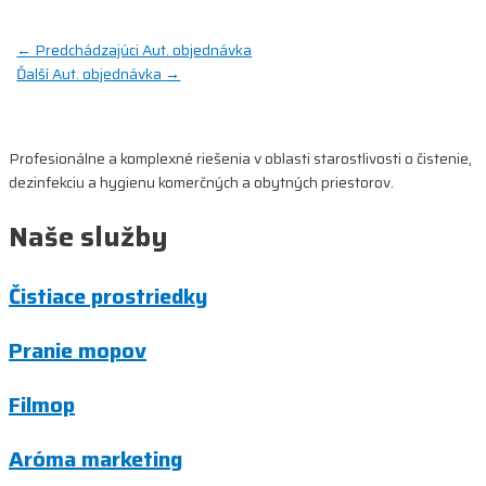
Navigácia
←
Predchádzajúci Aut. objednávka
Ďalší Aut. objednávka
→
v
článku
Profesionálne a komplexné riešenia v oblasti starostlivosti o čistenie,
dezinfekciu a hygienu komerčných a obytných priestorov.
Naše služby
Čistiace prostriedky
Pranie mopov
Filmop
Aróma marketing