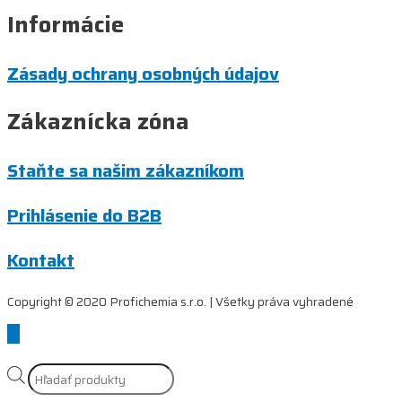
Informácie
Zásady ochrany osobných údajov
Zákaznícka zóna
Staňte sa našim zákazníkom
Prihlásenie do B2B
Kontakt
Copyright © 2020 Profichemia s.r.o. | Všetky práva vyhradené
Scroll
to
Top
Products
search