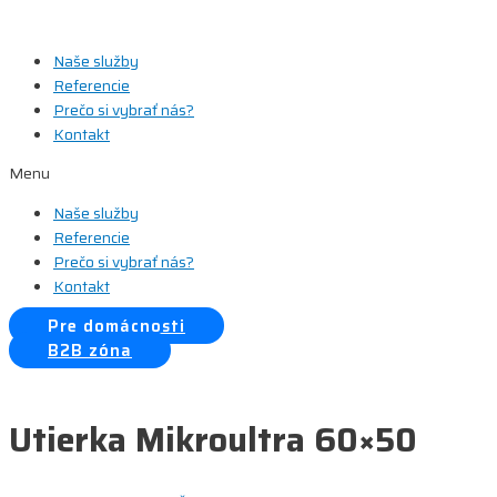
Preskočiť
na
Naše služby
obsah
Referencie
Prečo si vybrať nás?
Kontakt
Menu
Naše služby
Referencie
Prečo si vybrať nás?
Kontakt
Pre domácnosti
B2B zóna
Utierka Mikroultra 60×50