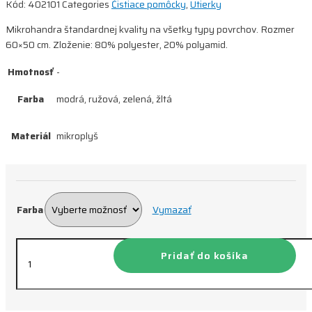
Kód:
402101
Categories
Čistiace pomôcky
,
Utierky
Mikrohandra štandardnej kvality na všetky typy povrchov. Rozmer
60×50 cm. Zloženie: 80% polyester, 20% polyamid.
Hmotnosť
-
Farba
modrá, ružová, zelená, žltá
Materiál
mikroplyš
Farba
Vymazať
množstvo
Pridať do košíka
Utierka
Mikroultra
60×50