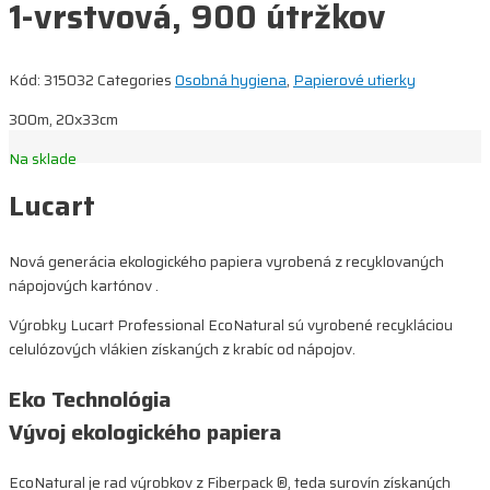
1-vrstvová, 900 útržkov
Kód:
315032
Categories
Osobná hygiena
,
Papierové utierky
300m, 20x33cm
Na sklade
Lucart
Nová generácia ekologického papiera vyrobená z recyklovaných
nápojových kartónov .
Výrobky Lucart Professional EcoNatural sú vyrobené recykláciou
celulózových vlákien získaných z krabíc od nápojov.
Eko Technológia
Vývoj ekologického papiera
EcoNatural je rad výrobkov z Fiberpack ®, teda surovín získaných