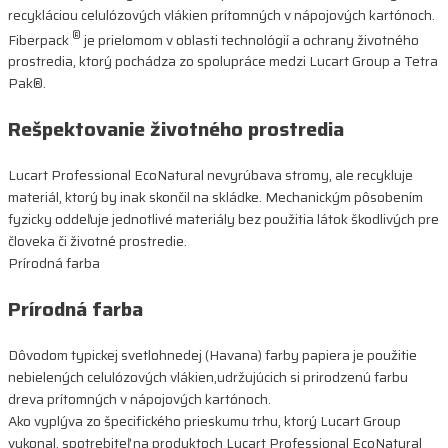
recykláciou celulózových vlákien prítomných v nápojových kartónoch.
®
Fiberpack
je prielomom v oblasti technológií a ochrany životného
prostredia, ktorý pochádza zo spolupráce medzi Lucart Group a Tetra
Pak®.
Rešpektovanie životného prostredia
Lucart Professional EcoNatural nevyrúbava stromy, ale recykluje
materiál, ktorý by inak skončil na skládke. Mechanickým pôsobením
fyzicky oddeľuje jednotlivé materiály bez použitia látok škodlivých pre
človeka či životné prostredie.
Prírodná farba
Prírodná farba
Dôvodom typickej svetlohnedej (Havana) farby papiera je použitie
nebielených celulózových vlákien,udržujúcich si prirodzenú farbu
dreva prítomných v nápojových kartónoch.
Ako vyplýva zo špecifického prieskumu trhu, ktorý Lucart Group
vykonal, spotrebiteľ na produktoch Lucart Professional EcoNatural