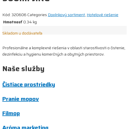
Kód:
320606
Categories
Doplnkový sortiment
,
Hotelové riešenie
Hmotnosť
0.34 kg
Skladom u dodávateľa
Profesionálne a komplexné riešenia v oblasti starostlivosti o čistenie,
dezinfekciu a hygienu komerčných a obytných priestorov.
Naše služby
Čistiace prostriedky
Pranie mopov
Filmop
Aróma marketing