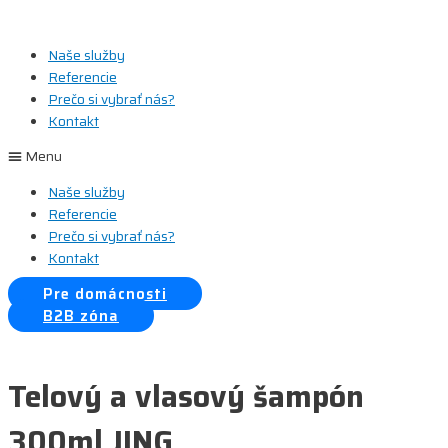
Preskočiť
na
Naše služby
obsah
Referencie
Prečo si vybrať nás?
Kontakt
Menu
Naše služby
Referencie
Prečo si vybrať nás?
Kontakt
Pre domácnosti
B2B zóna
Telový a vlasový šampón
300ml JING