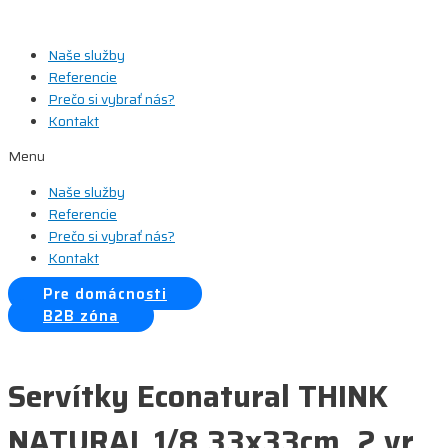
Preskočiť
na
Naše služby
obsah
Referencie
Prečo si vybrať nás?
Kontakt
Menu
Naše služby
Referencie
Prečo si vybrať nás?
Kontakt
Pre domácnosti
B2B zóna
Servítky Econatural THINK
NATURAL 1/8 33x33cm, 2 vr.,