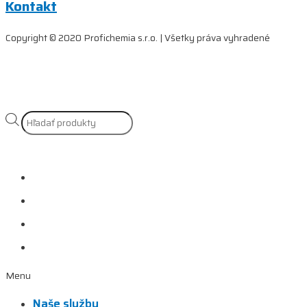
Kontakt
Copyright © 2020 Profichemia s.r.o. | Všetky práva vyhradené
Products
search
Naše služby
Referencie
Prečo si vybrať nás?
Kontakt
Menu
Naše služby