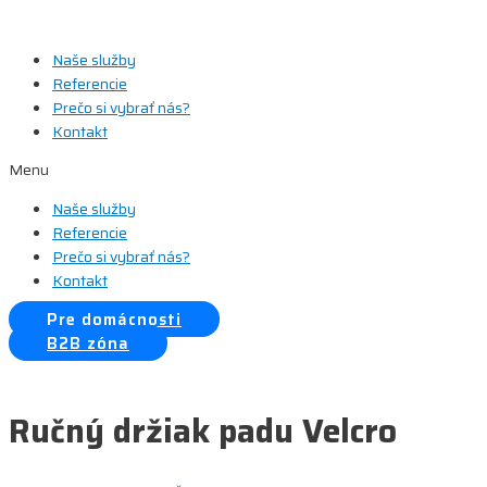
Preskočiť
na
Naše služby
obsah
Referencie
Prečo si vybrať nás?
Kontakt
Menu
Naše služby
Referencie
Prečo si vybrať nás?
Kontakt
Pre domácnosti
B2B zóna
Ručný držiak padu Velcro