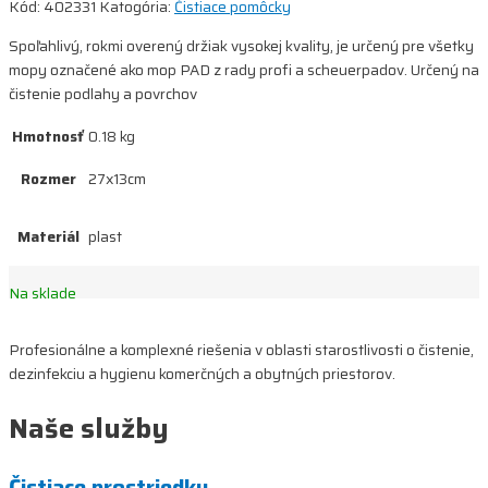
Kód:
402331
Katogória:
Čistiace pomôcky
Spoľahlivý, rokmi overený držiak vysokej kvality, je určený pre všetky
mopy označené ako mop PAD z rady profi a scheuerpadov. Určený na
čistenie podlahy a povrchov
Hmotnosť
0.18 kg
Rozmer
27x13cm
Materiál
plast
Na sklade
Profesionálne a komplexné riešenia v oblasti starostlivosti o čistenie,
dezinfekciu a hygienu komerčných a obytných priestorov.
Naše služby
Čistiace prostriedky