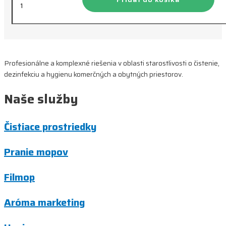
REFLEXX
HIGH
RISK
98
Profesionálne a komplexné riešenia v oblasti starostlivosti o čistenie,
dezinfekciu a hygienu komerčných a obytných priestorov.
Naše služby
Čistiace prostriedky
Pranie mopov
Filmop
Aróma marketing