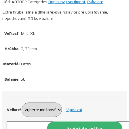
Kód:
403002
Categories
Doplnkový sortiment
,
Rukavice
Extra hrubé, silné a dlhé latexové rukavice pre upratovanie,
nepudrované, 50 ks v balení
Veľkosť
M, L, XL
Hrúbka
0, 33 mm
Materiál
Latex
Balenie
50
Veľkosť
Vymazať
množstvo
Pridať do košíka