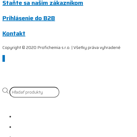
Staňte sa našim zákazníkom
Prihlásenie do B2B
Kontakt
Copyright © 2020 Profichemia s.r.o. | Všetky práva vyhradené
Scroll
to
Top
Products
search
Naše služby
Referencie
Prečo si vybrať nás?