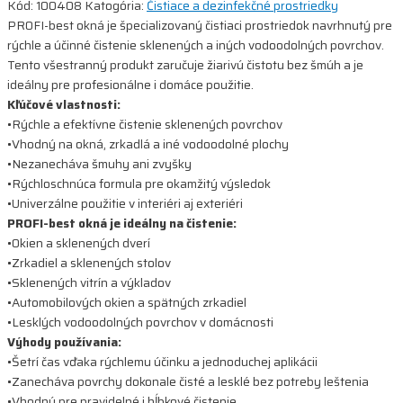
Kód:
100408
Katogória:
Čistiace a dezinfekčné prostriedky
PROFI-best okná je špecializovaný čistiaci prostriedok navrhnutý pre
rýchle a účinné čistenie sklenených a iných vodoodolných povrchov.
Tento všestranný produkt zaručuje žiarivú čistotu bez šmúh a je
ideálny pre profesionálne i domáce použitie.
Kľúčové vlastnosti:
•Rýchle a efektívne čistenie sklenených povrchov
•Vhodný na okná, zrkadlá a iné vodoodolné plochy
•Nezanecháva šmuhy ani zvyšky
•Rýchloschnúca formula pre okamžitý výsledok
•Univerzálne použitie v interiéri aj exteriéri
PROFI-best okná je ideálny na čistenie:
•Okien a sklenených dverí
•Zrkadiel a sklenených stolov
•Sklenených vitrín a výkladov
•Automobilových okien a spätných zrkadiel
•Lesklých vodoodolných povrchov v domácnosti
Výhody používania:
•Šetrí čas vďaka rýchlemu účinku a jednoduchej aplikácii
•Zanecháva povrchy dokonale čisté a lesklé bez potreby leštenia
•Vhodný pre pravidelné i hĺbkové čistenie