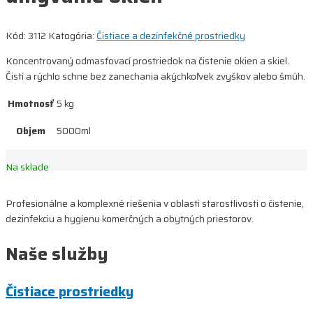
Kód:
3112
Katogória:
Čistiace a dezinfekčné prostriedky
Koncentrovaný odmasťovací prostriedok na čistenie okien a skiel.
Čistí a rýchlo schne bez zanechania akýchkoľvek zvyškov alebo šmúh.
Hmotnosť
5 kg
Objem
5000ml
Na sklade
Profesionálne a komplexné riešenia v oblasti starostlivosti o čistenie,
dezinfekciu a hygienu komerčných a obytných priestorov.
Naše služby
Čistiace prostriedky