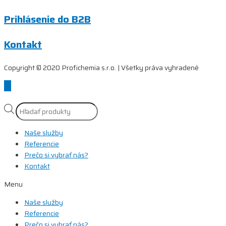
Prihlásenie do B2B
Kontakt
Copyright © 2020 Profichemia s.r.o. | Všetky práva vyhradené
Scroll
to
Top
Products
search
Naše služby
Referencie
Prečo si vybrať nás?
Kontakt
Menu
Naše služby
Referencie
Prečo si vybrať nás?