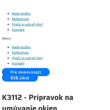
Preskočiť
na
Naše služby
obsah
Referencie
Prečo si vybrať nás?
Kontakt
Menu
Naše služby
Referencie
Prečo si vybrať nás?
Kontakt
Pre domácnosti
B2B zóna
K3112 - Prípravok na
umývanie okien