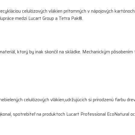
 recykláciou celulózových vlákien prítomných v nápojových kartónoch
olupráce medzi Lucart Group a Tetra Pak®.
ateriál, ktorý by inak skončil na skládke. Mechanickým pôsobením f
nebielených celulózových vlákien,udržujúcich si prirodzenú farbu dr
ykonal, spotrebiteľ na produktoch Lucart Professional EcoNatural o