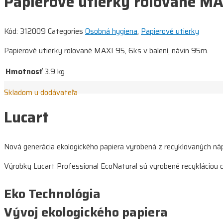
Papierové utierky rolované M
Kód:
312009
Categories
Osobná hygiena
,
Papierové utierky
Papierové utierky rolované MAXI 95, 6ks v balení, návin 95m.
Hmotnosť
3.9 kg
Skladom u dodávateľa
Lucart
Nová generácia ekologického papiera vyrobená z recyklovaných ná
Výrobky Lucart Professional EcoNatural sú vyrobené recykláciou ce
Eko Technológia
Vývoj ekologického papiera