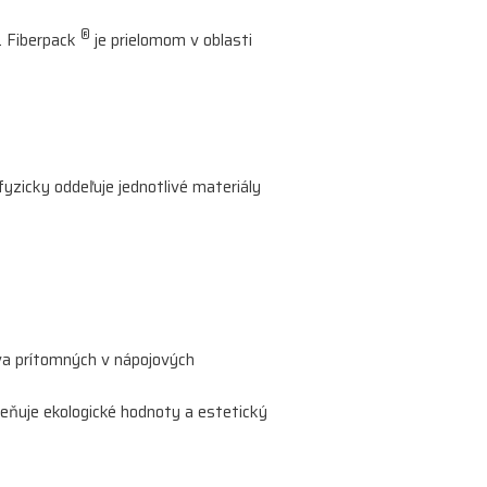
®
. Fiberpack
je prielomom v oblasti
yzicky oddeľuje jednotlivé materiály
eva prítomných v nápojových
ceňuje ekologické hodnoty a estetický