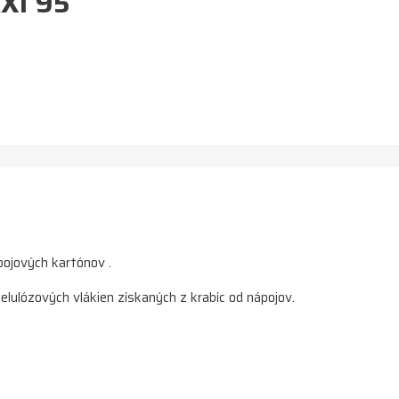
AXI 95
pojových kartónov .
lulózových vlákien získaných z krabíc od nápojov.