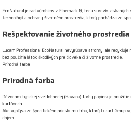
EcoNatural je rad výrobkov z Fiberpack ®, teda surovín získaných
technológií a ochrany životného prostredia, ktorý pochádza zo sp
Rešpektovanie životného prostredia
Lucart Professional EcoNatural nevyrúbava stromy, ale recykluje m
bez použitia látok škodlivých pre človeka či životné prostredie.
Prírodná farba
Prírodná farba
Dôvodom typickej svetlohnedej (Havana) farby papiera je použitie 
kartónoch.
Ako vyplýva zo špecifického prieskumu trhu, ktorý Lucart Group v
dojem.