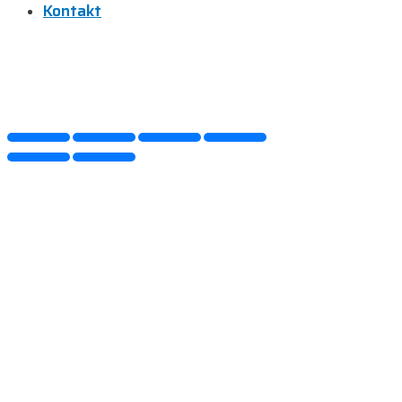
Kontakt
Kontaktujte nás
B2B zóna