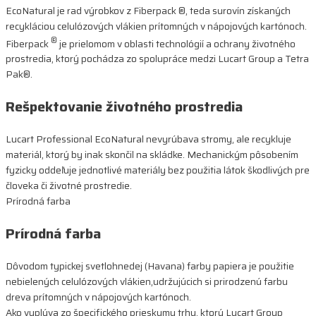
EcoNatural je rad výrobkov z Fiberpack ®, teda surovín získaných
recykláciou celulózových vlákien prítomných v nápojových kartónoch.
®
Fiberpack
je prielomom v oblasti technológií a ochrany životného
prostredia, ktorý pochádza zo spolupráce medzi Lucart Group a Tetra
Pak®.
Rešpektovanie životného prostredia
Lucart Professional EcoNatural nevyrúbava stromy, ale recykluje
materiál, ktorý by inak skončil na skládke. Mechanickým pôsobením
fyzicky oddeľuje jednotlivé materiály bez použitia látok škodlivých pre
človeka či životné prostredie.
Prírodná farba
Prírodná farba
Dôvodom typickej svetlohnedej (Havana) farby papiera je použitie
nebielených celulózových vlákien,udržujúcich si prirodzenú farbu
dreva prítomných v nápojových kartónoch.
Ako vyplýva zo špecifického prieskumu trhu, ktorý Lucart Group