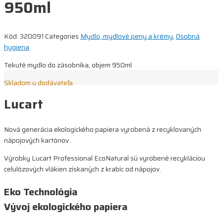
950ml
Kód:
320091
Categories
Mydlo, mydlové peny a krémy
,
Osobná
hygiena
Tekuté mydlo do zásobníka, objem 950ml
Skladom u dodávateľa
Lucart
Nová generácia ekologického papiera vyrobená z recyklovaných
nápojových kartónov .
Výrobky Lucart Professional EcoNatural sú vyrobené recykláciou
celulózových vlákien získaných z krabíc od nápojov.
Eko Technológia
Vývoj ekologického papiera