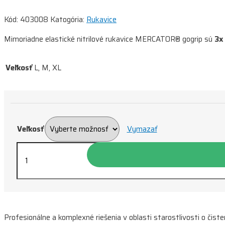
Kód:
403008
Katogória:
Rukavice
Mimoriadne elastické nitrilové rukavice MERCATOR® gogrip sú
3x 
Veľkosť
L, M, XL
Veľkosť
Vymazať
množstvo
Jednorazové
rukavice
MERCATOR
gogrip
oranžové
Profesionálne a komplexné riešenia v oblasti starostlivosti o čist